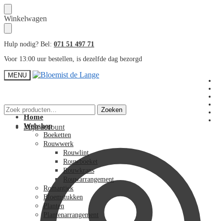
Skip
Skip
Winkelwagen
to
to
navigation
content
Hulp nodig? Bel:
071 51 497 71
Voor 13:00 uur bestellen, is dezelfde dag bezorgd
MENU
Zoeken
Zoeken
naar:
Home
Webshop
Mijn account
Boeketten
Rouwwerk
Rouwlint
Rouwboeket
Rouwkrans
Rouwarrangement
Romantiek
Bloemstukken
Planten
Plantenarrangement