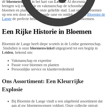
dé
bloemenwinkel
in het hart van
Leiden
. Al decennia lang
brengen wij met passie en vakmanschap de schoonheid van
bloemen en planten naar onze geliefde stad. Laat ons u meenemen
op een reis door onze bloeiende oase en ontdek waarom
Bloemist de
Lange
de perfecte bestemming is voor al uw bloemenwensen.
Een Rijke Historie in Bloemen
€
0,00
0
Bloemist de Lange heeft diepe wortels in de Leidse gemeenschap.
Sindsdien is onze
bloemenwinkel
uitgegroeid tot een begrip in
Leiden
, bekend om:
Vakmanschap en expertise
Passie voor bloemen en planten
Persoonlijke service en klanttevredenheid
Ons Assortiment: Een Kleurrijke
Explosie
Bij Bloemist de Lange vindt u een uitgebreid assortiment dat
aan al uw bloemenwensen voldoet. Onze collectie omvat: