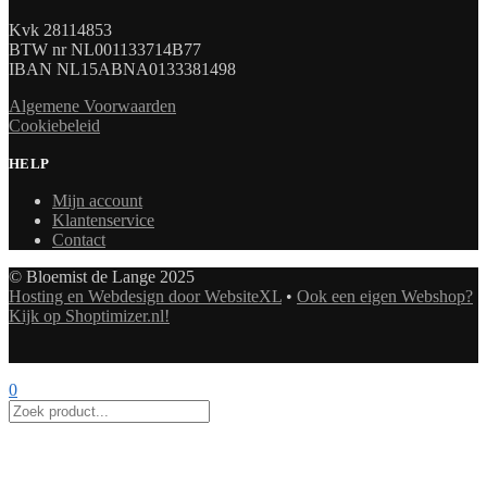
Kvk 28114853
BTW nr NL001133714B77
IBAN NL15ABNA0133381498
Algemene Voorwaarden
Cookiebeleid
HELP
Mijn account
Klantenservice
Contact
© Bloemist de Lange 2025
Hosting en Webdesign door WebsiteXL
•
Ook een eigen Webshop?
Kijk op Shoptimizer.nl!
0