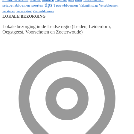
tips
seizoensbloemen
soorten
Trouwbloemen
Valentijnsdag
Versebloemen
versturen
verzorging
Zomerbloemen
LOKALE BEZORGING
Lokale bezorging in de Leidse regio (Leiden, Leiderdorp,
Oegstgeest, Voorschoten en Zoeterwoude)