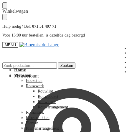
Skip
Skip
Winkelwagen
to
to
navigation
content
Hulp nodig? Bel:
071 51 497 71
Voor 13:00 uur bestellen, is dezelfde dag bezorgd
MENU
Zoeken
Zoeken
naar:
Home
Webshop
Mijn account
Boeketten
Rouwwerk
Rouwlint
Rouwboeket
Rouwkrans
Rouwarrangement
Romantiek
Bloemstukken
Planten
Plantenarrangement