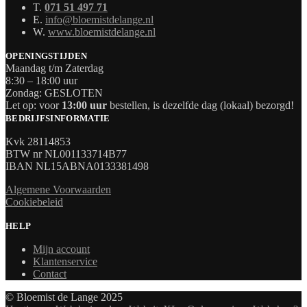
T.
071 51 497 71
E.
info@bloemistdelange.nl
W.
www.bloemistdelange.nl
OPENINGSTIJDEN
Maandag t/m Zaterdag
8:30 – 18:00 uur
Zondag: GESLOTEN
Let op: voor
13:00 uur
bestellen, is dezelfde dag (lokaal) bezorgd!
BEDRIJFSINFORMATIE
Kvk 28114853
BTW nr NL001133714B77
IBAN NL15ABNA0133381498
Algemene Voorwaarden
Cookiebeleid
HELP
Mijn account
Klantenservice
Contact
© Bloemist de Lange 2025