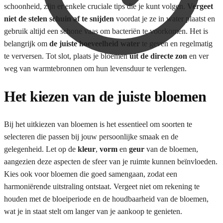
schoonheid, zijn er enkele cruciale tips die je kunt volgen.
Vergeet
niet de stelen schuin af te snijden
voordat je ze in water plaatst en
gebruik altijd een schone vaas om bacteriën te voorkomen. Het is
belangrijk om
de juiste hoeveelheid water
te geven en regelmatig
te verversen. Tot slot, plaats je bloemen
uit de directe zon
en ver
weg van warmtebronnen om hun levensduur te verlengen.
€
0,00
0
Het kiezen van de juiste bloemen
Bij het uitkiezen van bloemen is het essentieel om soorten te
selecteren die passen bij jouw persoonlijke smaak en de
gelegenheid. Let op de
kleur
,
vorm
en
geur
van de bloemen,
aangezien deze aspecten de sfeer van je ruimte kunnen beïnvloeden.
Kies ook voor bloemen die goed samengaan, zodat een
harmoniërende uitstraling ontstaat. Vergeet niet om rekening te
houden met de bloeiperiode en de houdbaarheid van de bloemen,
wat je in staat stelt om langer van je aankoop te genieten.