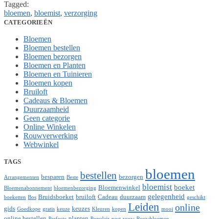
Tagged:
bloemen
,
bloemist
,
verzorging
CATEGORIEËN
Bloemen
Bloemen bestellen
Bloemen bezorgen
Bloemen en Planten
Bloemen en Tuinieren
Bloemen kopen
Bruiloft
Cadeaus & Bloemen
Duurzaamheid
Geen categorie
Online Winkelen
Rouwverwerking
Webwinkel
TAGS
bloemen
bestellen
besparen
bezorgen
Arrangementen
Beste
bloemist
boeket
Bloemenwinkel
Bloemenabonnement
bloemenbezorging
gelegenheid
Bruidsboeket
bruiloft
Cadeau
duurzaam
boeketten
Bos
geschikt
Leiden
online
gids
keuzes
Goedkope
gratis
keuze
Kleuren
kopen
mooi
online bestellen
planten
Perfecte
Populair
post
rouw
Rouwbloemen