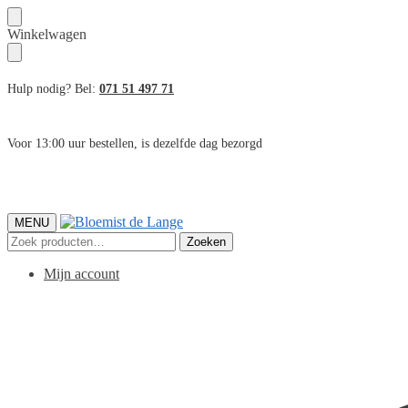
Skip
Skip
Winkelwagen
to
to
navigation
content
Hulp nodig? Bel:
071 51 497 71
Voor 13:00 uur bestellen, is dezelfde dag bezorgd
MENU
Zoeken
Zoeken
naar:
Mijn account