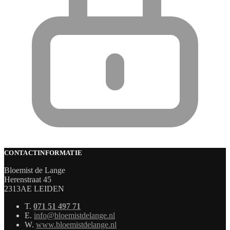
CONTACTINFORMATIE
Bloemist de Lange
Herenstraat 45
2313AE LEIDEN
T.
071 51 497 71
E.
info@bloemistdelange.nl
W.
www.bloemistdelange.nl