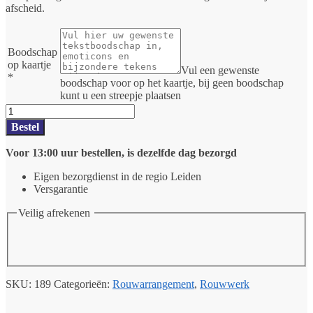
afscheid.
Boodschap
op kaartje
Vul een gewenste
*
boodschap voor op het kaartje, bij geen boodschap
kunt u een streepje plaatsen
Rouwarrangement
in
Bestel
wit/groen
aantal
Voor 13:00 uur bestellen, is dezelfde dag bezorgd
Eigen bezorgdienst in de regio Leiden
Versgarantie
Veilig afrekenen
SKU:
189
Categorieën:
Rouwarrangement
,
Rouwwerk