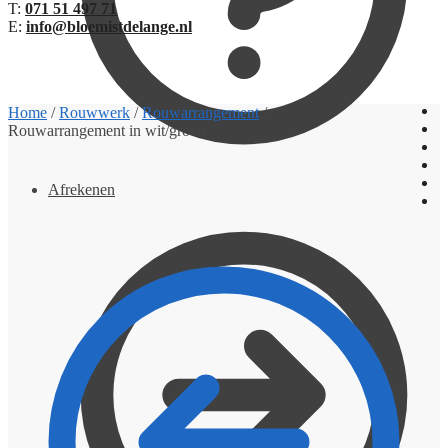
T:
071 51 497 71
E:
info@bloemistdelange.nl
€
0,00
0
Home
/
Rouwwerk
/
Rouwarrangement
/
Rouwarrangement in wit/groen
Afrekenen