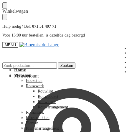
Skip
Skip
Winkelwagen
to
to
navigation
content
Hulp nodig? Bel:
071 51 497 71
Voor 13:00 uur bestellen, is dezelfde dag bezorgd
MENU
Zoeken
Zoeken
naar:
Home
Webshop
Mijn account
Boeketten
Rouwwerk
Rouwlint
Rouwboeket
Rouwkrans
Rouwarrangement
Romantiek
Bloemstukken
Planten
Plantenarrangement