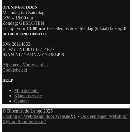
OPENINGSTIJDEN
Maandag t/m Zaterdag
8:30 – 18:00 uur
Zondag: GESLOTEN
Let op: voor
13:00 uur
bestellen, is dezelfde dag (lokaal) bezorgd!
BEDRIJFSINFORMATIE
Kvk 28114853
BTW nr NL001133714B77
IBAN NL15ABNA0133381498
Algemene Voorwaarden
Cookiebeleid
HELP
Mijn account
Klantenservice
Contact
© Bloemist de Lange 2025
Hosting en Webdesign door WebsiteXL
•
Ook een eigen Webshop?
Kijk op Shoptimizer.nl!