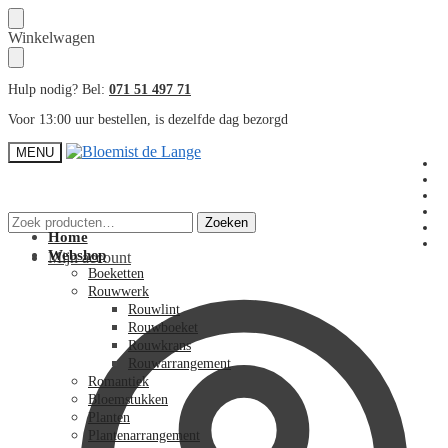
Skip
Skip
Winkelwagen
to
to
navigation
content
Hulp nodig? Bel:
071 51 497 71
Voor 13:00 uur bestellen, is dezelfde dag bezorgd
MENU
Zoeken
Zoeken
naar:
Home
Webshop
Mijn account
Boeketten
Rouwwerk
Rouwlint
Rouwboeket
Rouwkrans
Rouwarrangement
Romantiek
Bloemstukken
Planten
Plantenarrangement