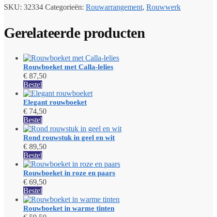
SKU:
32334
Categorieën:
Rouwarrangement
,
Rouwwerk
Gerelateerde producten
Rouwboeket met Calla-lelies
€
87,50
Bestel
Elegant rouwboeket
€
74,50
Bestel
Rond rouwstuk in geel en wit
€
89,50
Bestel
Rouwboeket in roze en paars
€
69,50
Bestel
Rouwboeket in warme tinten