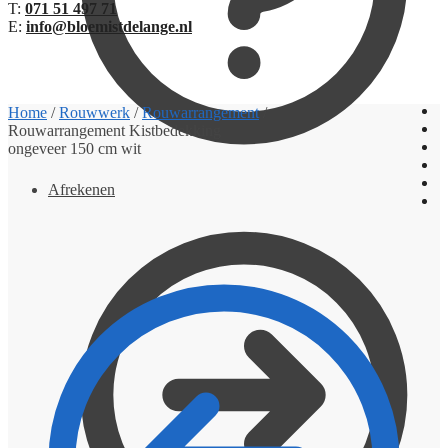
T:
071 51 497 71
E:
info@bloemistdelange.nl
€
0,00
0
Home
/
Rouwwerk
/
Rouwarrangement
/
Rouwarrangement Kistbedekking
ongeveer 150 cm wit
Afrekenen