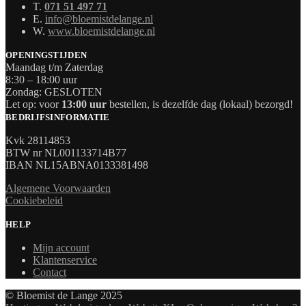
T.
071 51 497 71
E.
info@bloemistdelange.nl
W.
www.bloemistdelange.nl
OPENINGSTIJDEN
Maandag t/m Zaterdag
8:30 – 18:00 uur
Zondag: GESLOTEN
Let op: voor
13:00 uur
bestellen, is dezelfde dag (lokaal) bezorgd!
BEDRIJFSINFORMATIE
Kvk 28114853
BTW nr NL001133714B77
IBAN NL15ABNA0133381498
Algemene Voorwaarden
Cookiebeleid
HELP
Mijn account
Klantenservice
Contact
© Bloemist de Lange 2025