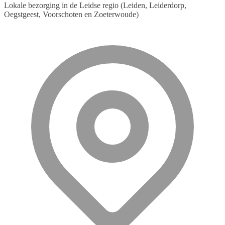
Lokale bezorging in de Leidse regio (Leiden, Leiderdorp,
variaties.
Oegstgeest, Voorschoten en Zoeterwoude)
Deze
optie
kan
gekozen
worden
op
de
productpagina