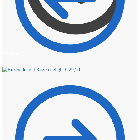
€
0,00
0
Rozen delight
€
29,50