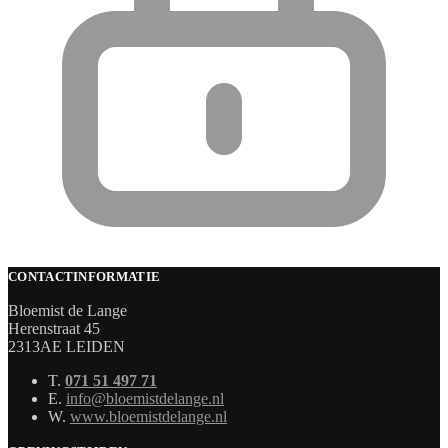
CONTACTINFORMATIE
Bloemist de Lange
Herenstraat 45
2313AE LEIDEN
T.
071 51 497 71
E.
info@bloemistdelange.nl
W.
www.bloemistdelange.nl