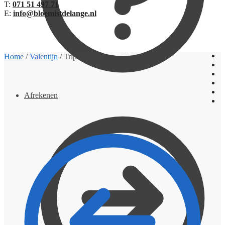
T:
071 51 497 71
E:
info@bloemistdelange.nl
€
0,00
0
Home
/
Valentijn
/
Triple touch
Afrekenen