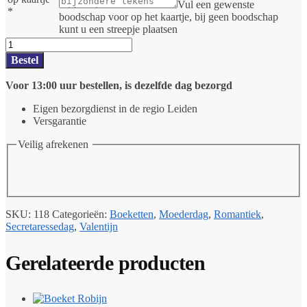
Vul een gewenste
*
boodschap voor op het kaartje, bij geen boodschap
kunt u een streepje plaatsen
Triple
touch
Bestel
aantal
Voor 13:00 uur bestellen, is dezelfde dag bezorgd
Eigen bezorgdienst in de regio Leiden
Versgarantie
Veilig afrekenen
SKU:
118
Categorieën:
Boeketten
,
Moederdag
,
Romantiek
,
Secretaressedag
,
Valentijn
Gerelateerde producten