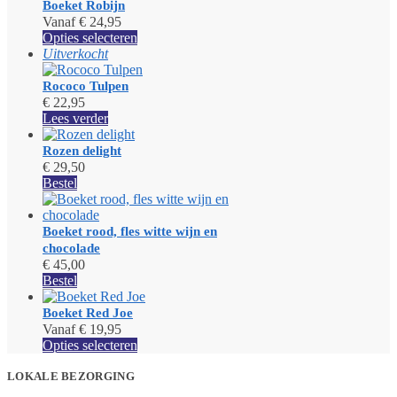
Boeket Robijn
Vanaf
€
24,95
Dit
Opties selecteren
product
Uitverkocht
heeft
meerdere
Rococo Tulpen
variaties.
€
22,95
Deze
Lees verder
optie
kan
Rozen delight
gekozen
€
29,50
worden
Bestel
op
de
productpagina
Boeket rood, fles witte wijn en
chocolade
€
45,00
Bestel
Boeket Red Joe
Vanaf
€
19,95
Dit
Opties selecteren
product
heeft
LOKALE BEZORGING
meerdere