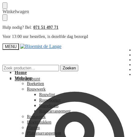
Skip
Skip
Winkelwagen
to
to
navigation
content
Hulp nodig? Bel:
071 51 497 71
Voor 13:00 uur bestellen, is dezelfde dag bezorgd
MENU
Zoeken
Zoeken
naar:
Home
Webshop
Mijn account
Boeketten
Rouwwerk
Rouwlint
Rouwboeket
Rouwkrans
Rouwarrangement
Romantiek
Bloemstukken
Planten
Plantenarrangement