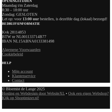
OPENINGSTIJDEN
Maandag t/m Zaterdag
8:30 – 18:00 uur
Zondag: GESLOTEN
Let op: voor
13:00 uur
bestellen, is dezelfde dag (lokaal) bezorgd!
BEDRIJFSINFORMATIE
Kvk 28114853
BTW nr NL001133714B77
IBAN NL15ABNA0133381498
Algemene Voorwaarden
Cookiebeleid
HELP
Mijn account
Klantenservice
Contact
© Bloemist de Lange 2025
Hosting en Webdesign door WebsiteXL
•
Ook een eigen Webshop?
Kijk op Shoptimizer.nl!