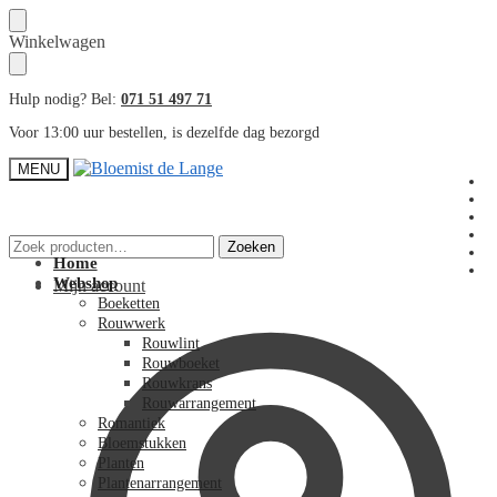
Skip
Skip
Winkelwagen
to
to
navigation
content
Hulp nodig? Bel:
071 51 497 71
Voor 13:00 uur bestellen, is dezelfde dag bezorgd
MENU
Zoeken
Zoeken
naar:
Home
Webshop
Mijn account
Boeketten
Rouwwerk
Rouwlint
Rouwboeket
Rouwkrans
Rouwarrangement
Romantiek
Bloemstukken
Planten
Plantenarrangement