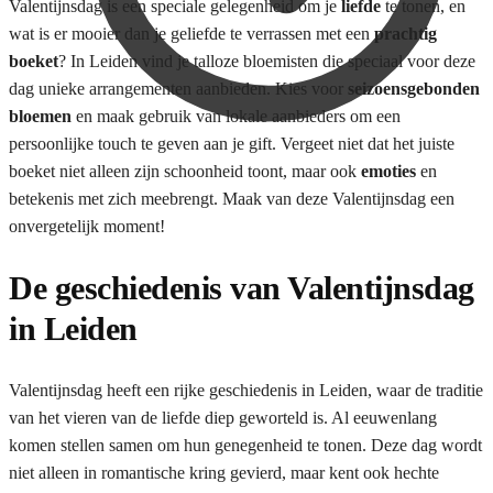
Valentijnsdag is een speciale gelegenheid om je
liefde
te tonen, en
wat is er mooier dan je geliefde te verrassen met een
prachtig
boeket
? In Leiden vind je talloze bloemisten die speciaal voor deze
dag unieke arrangementen aanbieden. Kies voor
seizoensgebonden
bloemen
en maak gebruik van lokale aanbieders om een
persoonlijke touch te geven aan je gift. Vergeet niet dat het juiste
boeket niet alleen zijn schoonheid toont, maar ook
emoties
en
€
0,00
0
betekenis met zich meebrengt. Maak van deze Valentijnsdag een
onvergetelijk moment!
De geschiedenis van Valentijnsdag
in Leiden
Valentijnsdag heeft een rijke geschiedenis in Leiden, waar de traditie
van het vieren van de liefde diep geworteld is. Al eeuwenlang
komen stellen samen om hun genegenheid te tonen. Deze dag wordt
niet alleen in romantische kring gevierd, maar kent ook hechte