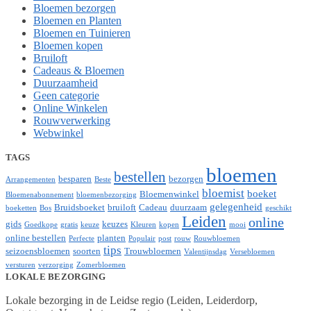
Bloemen bezorgen
Bloemen en Planten
Bloemen en Tuinieren
Bloemen kopen
Bruiloft
Cadeaus & Bloemen
Duurzaamheid
Geen categorie
Online Winkelen
Rouwverwerking
Webwinkel
TAGS
bloemen
bestellen
besparen
bezorgen
Arrangementen
Beste
bloemist
boeket
Bloemenwinkel
Bloemenabonnement
bloemenbezorging
gelegenheid
Bruidsboeket
bruiloft
Cadeau
duurzaam
boeketten
Bos
geschikt
Leiden
online
gids
keuzes
Goedkope
gratis
keuze
Kleuren
kopen
mooi
online bestellen
planten
Perfecte
Populair
post
rouw
Rouwbloemen
tips
seizoensbloemen
soorten
Trouwbloemen
Valentijnsdag
Versebloemen
versturen
verzorging
Zomerbloemen
LOKALE BEZORGING
Lokale bezorging in de Leidse regio (Leiden, Leiderdorp,