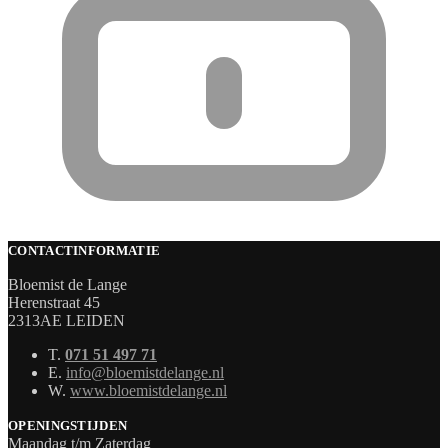
CONTACTINFORMATIE
Bloemist de Lange
Herenstraat 45
2313AE LEIDEN
T.
071 51 497 71
E.
info@bloemistdelange.nl
W.
www.bloemistdelange.nl
OPENINGSTIJDEN
Maandag t/m Zaterdag